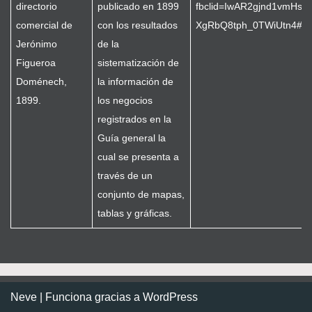
directorio
publicado en 1899
fbclid=IwAR2gjnd1vmH
comercial de
con los resultados
XgRbQ8tph_0TWiUtn4#/n
Jerónimo
de la
Figueroa
sistematización de
Doménech,
la información de
1899.
los negocios
registrados en la
Guía general la
cual se presenta a
través de un
conjunto de mapas,
tablas y gráficas.
Neve
| Funciona gracias a
WordPress