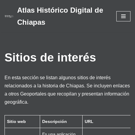
Atlas Histórico Digital de
Saltar
Chiapas
al
contenido
Sitios de interés
En esta sección se listan algunos sitios de interés
relacionados a la historia de Chiapas. Se incluyen enlaces
a otros Geoportales que recopilan y presentan información
geográfica.
Sitio web
Descripción
URL
Es una aplicación