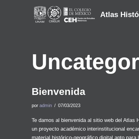
Atlas Histó
Saltar
al
contenido
Uncategor
Bienvenida
por
admin
07/03/2023
Te damos al bienvenida al sitio web del Atlas H
un proyecto académico interinstitucional enca
material histórico-geográfico digital apto para