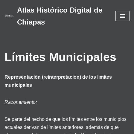
Atlas Histórico Digital de
Saltar
Chiapas
al
contenido
Límites Municipales
Representación (reinterpretación) de los límites
municipales
Razonamiento:
Se parte del hecho de que los límites entre los municipios
actuales derivan de límites anteriores, además de que