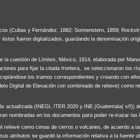
icos (Cubas y Fernández, 1882; Sonnenstern, 1859; Rockstr
y éstos fueron digitalizados, guardando la denominación origi
re la cuestión de Límites, México, 1914, elaborada por Man
iones para fijar la citada frontera, se seleccionaron los r
 copiándose los tramos correspondientes y creando con ello
delo Digital de Elevación con sombreado de relieve) como re
s actualizada (INEGI, ITER 2020 y INE (Guatemala( s/f)) d
ran nombradas en los documentos para poder re-trazar las l
del relieve como cimas de cerros o volcanes, de acuerdo a 
sus atributos se guardó la información relativa a la fuente 